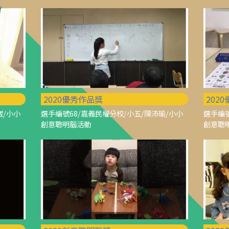
2020優秀作品獎
202
崴/小小
選手編號68/嘉義民權分校/小五/陳沛瑜/小小
選手編號
創意聰明腦活動
創意聰