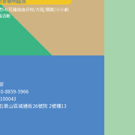
0創意聰明腦獎
54/花蓮自由分校/大班/簡愛/小小創
腦活動
部
10-8859-5966
100043
石景山區城通街26號院 2號樓13