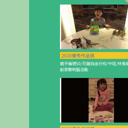
2020優秀作品獎
選手編號50/花蓮自由分校/中班/林楷
創意聰明腦活動