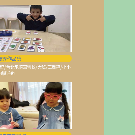
0優秀作品獎
7/台北承德直營校/大班/王胤翔/小小
明腦活動