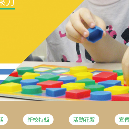
來力
話
新校特輯
活動花絮
宣