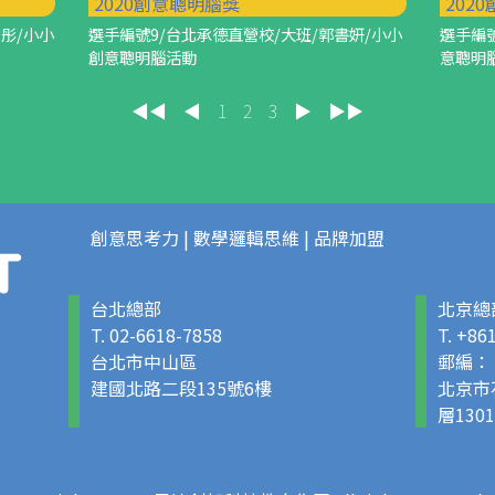
2020創意聰明腦獎
202
念彤/小小
選手編號9/台北承德直營校/大班/郭書妍/小小
選手編號
創意聰明腦活動
意聰明
◀◀
◀
1
2
3
▶
▶▶
創意思考力 | 數學邏輯思維 | 品牌加盟
台北總部
北京總
T. 02-6618-7858
T. +86
台北市中山區
郵編： 
建國北路二段135號6樓
北京市
層1301